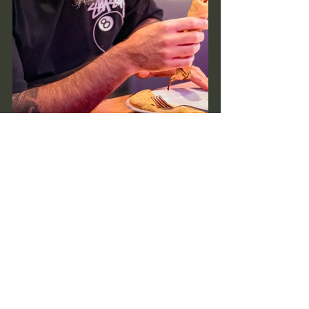
Een zalige namiddag was het.
Voor herhaling vatbaar!
Dank aan ieder die aanwezig was: de 
muzikanten, de helpers, de 
sympathisanten,...