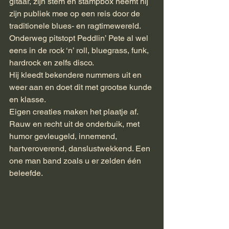
gitaar, zijn stem en stampbox neemt hij 
zijn publiek mee op een reis door de 
traditionele blues- en ragtimewereld. 
Onderweg pitstopt Peddlin’ Pete al wel 
eens in de rock ‘n’ roll, bluegrass, funk, 
hardrock en zelfs disco.
Hij kleedt bekendere nummers uit en 
weer aan en doet dit met grootse kunde 
en klasse.
Eigen creaties maken het plaatje af. 
Rauw en recht uit de onderbuik, met 
humor gevleugeld, innemend, 
hartveroverend, danslustwekkend. Een 
one man band zoals u er zelden één 
beleefde.