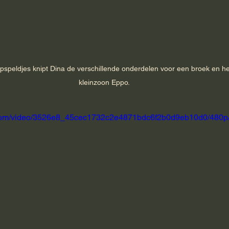
speldjes knipt Dina de verschillende onderdelen voor een broek en he
kleinzoon Eppo.
ic.com/video/3526e8_45cec1732c2e4871bdc6f2b0d9eb10d0/480p/