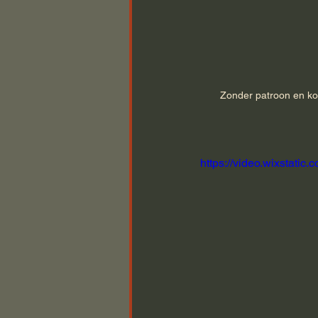
Zonder patroon en kop
https://video.wixstat