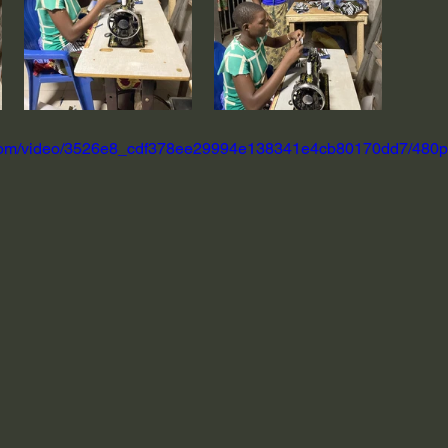
ic.com/video/3526e8_cdf378ee29994e138341e4cb80170dd7/480p