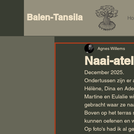
Balen-Tansila
H
Agnes Willems
Naai-atel
December 2025.
Ondertussen zijn er a
Hélène, Dina en Adel
Martine en Eulalie w
gebracht waar ze naa
Boven op het terras
kunnen oefenen en we
Op foto's had ik al 