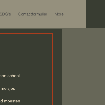
SDG's
Contactformulier
More
een school 
 meisjes 
ond moesten 