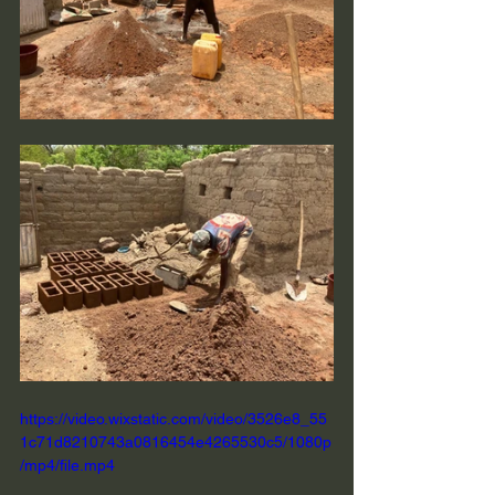
https://video.wixstatic.com/video/3526e8_55
1c71d8210743a0816454e4265530c5/1080p
/mp4/file.mp4