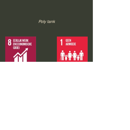
Poly tank
Alles weergeven
Recente blogposts