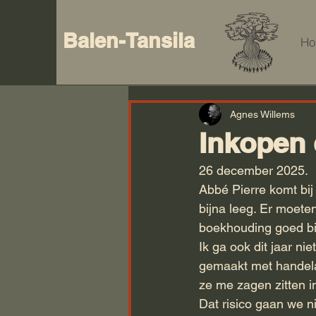
Balen-Tansila
H
Agnes Willems
Inkopen 
26 december 2025.
Abbé Pierre komt bij 
bijna leeg. Er moet
boekhouding goed bij
Ik ga ook dit jaar n
gemaakt met handela
ze me zagen zitten in
Dat risico gaan we n