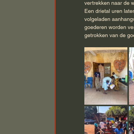
vertrekken naar de w
Een drietal uren late
volgeladen aanhangw
goederen worden ver
getrokken van de goe