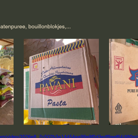
matenpuree, bouillonblokjes,...
ic.com/video/3526e8_2c502b3a14454aa99a9f0d3edf9aef64/480p/