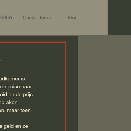
SDG's
Contactformulier
More
6
aadkamer is 
rançoise haar 
d en de prijs. 
fspraken 
n, maar toen 
e geld en ze 