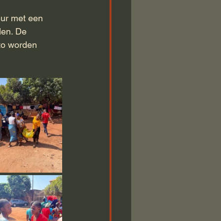
eur met een 
en. De 
to worden 