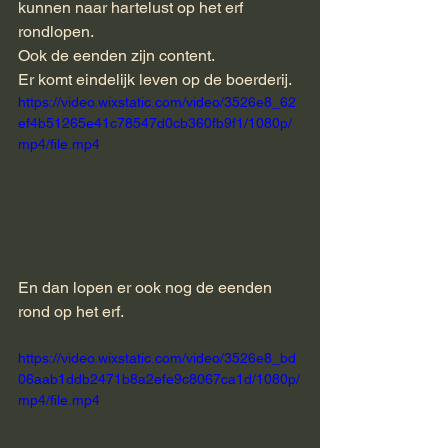
kunnen naar hartelust op het erf 
rondlopen.
Ook de eenden zijn content.
Er komt eindelijk leven op de boerderij.
https://video.wixstatic.com/video/3526e8_62
ef4b51265e41c78547d0cb360fb9f1/1080p/
mp4/file.mp4
En dan lopen er ook nog de eenden 
rond op het erf.
https://video.wixstatic.com/video/3526e8_bd
06aab1ddb2471b8a2efe9c8067ca1d/1080p/
mp4/file.mp4